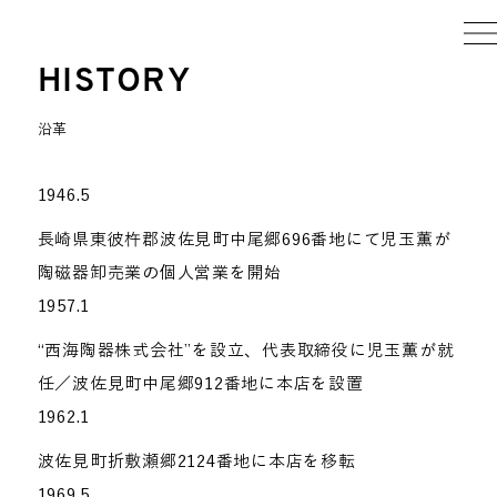
HISTORY
沿革
1946.5
長崎県東彼杵郡波佐見町中尾郷696番地にて児玉薫が
陶磁器卸売業の個人営業を開始
1957.1
“西海陶器株式会社”を設立、代表取締役に児玉薫が就
任／波佐見町中尾郷912番地に本店を設置
1962.1
波佐見町折敷瀬郷2124番地に本店を移転
1969.5