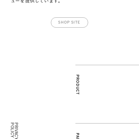
ューを提供しています。
SHOP SITE
PRODUCT
SAIKAIブランド
SAIKAIエディション
販売店のご案内
商品のお取り扱い
Y
P
R
I
V
A
C
Y
P
O
L
I
C
オリジナル商品