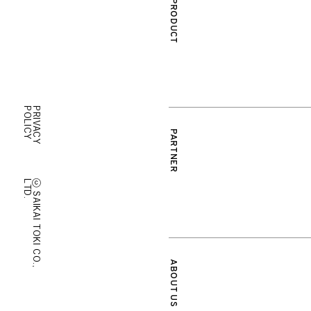
PRODUCT
SAIKAIブランド
SAIKAIエディション
販売店のご案内
商品のお取り扱い
Y
P
R
I
V
A
C
Y
P
O
L
I
C
PARTNER
オリジナル商品
開発ストーリー
開発・生産の工程
.
ⓒ
S
A
I
K
A
I
T
O
K
I
C
O
.
,
L
T
D
画像ダウンロード
ABOUT US
会社概要
地域振興活動
お問い合わせ